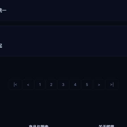
统一
起
|<
<
1
2
3
4
5
>
>|
产品与服务
关于明思